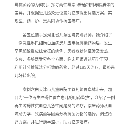
霉抗菌药物为契机，探寻两性霉素b普通制剂与脂质体的
差异，并根据患儿感染灶位置为临床提出优选方案，实
现医、药、护、患共同协作抗击疾病。
第五位选手是河北省儿童医院安娜药师，她介绍了
一例急性淋巴细胞白血病患儿应用抗感染药物后，发生
罕见超敏反应综合征的病例，患者症状体征涉及发热、
皮疹、多脏器受累各个方面，临床药师通过药学干预，
利用计分推算法分析致敏药物，经过183天治疗，最终患
儿好转出院。
案例六由天津市儿童医院主管药师鲁卓林带来，题
目为“一位再生障碍性贫血患儿的用药监护”，介绍了一例
再生障碍性贫血患儿急性阑尾炎的治疗，临床药师从血
流动力学、致病菌等因素分析抗菌药物的选择，调整给
药方案，并进行药学监护，助力临床治疗。