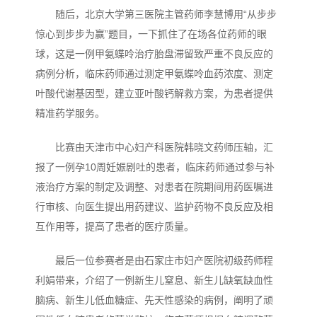
随后，北京大学第三医院主管药师李慧博用“从步步
惊心到步步为赢”题目，一下抓住了在场各位药师的眼
球，这是一例甲氨蝶呤治疗胎盘滞留致严重不良反应的
病例分析，临床药师通过测定甲氨蝶呤血药浓度、测定
叶酸代谢基因型，建立亚叶酸钙解救方案，为患者提供
精准药学服务。
比赛由天津市中心妇产科医院韩晓文药师压轴，汇
报了一例孕10周妊娠剧吐的患者，临床药师通过参与补
液治疗方案的制定及调整、对患者在院期间用药医嘱进
行审核、向医生提出用药建议、监护药物不良反应及相
互作用等，提高了患者的医疗质量。
最后一位参赛者是由石家庄市妇产医院初级药师程
利娟带来，介绍了一例新生儿窒息、新生儿缺氧缺血性
脑病、新生儿低血糖症、先天性感染的病例，阐明了顽