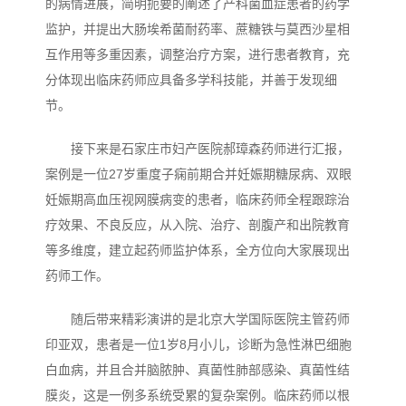
的病情进展，简明扼要的阐述了产科菌血症患者的药学
监护，并提出大肠埃希菌耐药率、蔗糖铁与莫西沙星相
互作用等多重因素，调整治疗方案，进行患者教育，充
分体现出临床药师应具备多学科技能，并善于发现细
节。
接下来是石家庄市妇产医院郝璋森药师进行汇报，
案例是一位27岁重度子痫前期合并妊娠期糖尿病、双眼
妊娠期高血压视网膜病变的患者，临床药师全程跟踪治
疗效果、不良反应，从入院、治疗、剖腹产和出院教育
等多维度，建立起药师监护体系，全方位向大家展现出
药师工作。
随后带来精彩演讲的是北京大学国际医院主管药师
印亚双，患者是一位1岁8月小儿，诊断为急性淋巴细胞
白血病，并且合并脑脓肿、真菌性肺部感染、真菌性结
膜炎，这是一例多系统受累的复杂案例。临床药师以根